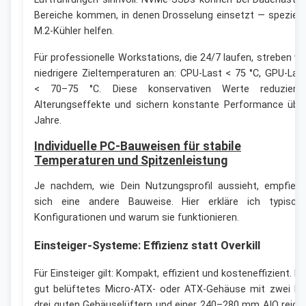
Bereiche kommen, in denen Drosselung einsetzt — speziell
M.2-Kühler helfen.
Für professionelle Workstations, die 24/7 laufen, streben wi
niedrigere Zieltemperaturen an: CPU-Last < 75 °C, GPU-Las
< 70–75 °C. Diese konservativen Werte reduziere
Alterungseffekte und sichern konstante Performance übe
Jahre.
Individuelle PC-Bauweisen für stabile
Temperaturen und Spitzenleistung
Je nachdem, wie Dein Nutzungsprofil aussieht, empfiehl
sich eine andere Bauweise. Hier erkläre ich typisch
Konfigurationen und warum sie funktionieren.
Einsteiger-Systeme: Effizienz statt Overkill
Für Einsteiger gilt: Kompakt, effizient und kosteneffizient. Ei
gut belüftetes Micro-ATX- oder ATX-Gehäuse mit zwei bi
drei guten Gehäuselüftern und einer 240–280 mm AIO reich