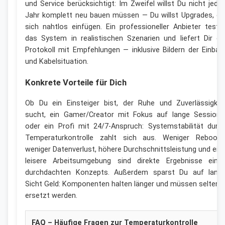
und Service berücksichtigt: Im Zweifel willst Du nicht jede
Jahr komplett neu bauen müssen — Du willst Upgrades, di
sich nahtlos einfügen. Ein professioneller Anbieter teste
das System in realistischen Szenarien und liefert Dir ei
Protokoll mit Empfehlungen — inklusive Bildern der Einbau
und Kabelsituation.
Konkrete Vorteile für Dich
Ob Du ein Einsteiger bist, der Ruhe und Zuverlässigkei
sucht, ein Gamer/Creator mit Fokus auf lange Sessions
oder ein Profi mit 24/7-Anspruch: Systemstabilität durc
Temperaturkontrolle zahlt sich aus. Weniger Reboots
weniger Datenverlust, höhere Durchschnittsleistung und ein
leisere Arbeitsumgebung sind direkte Ergebnisse eine
durchdachten Konzepts. Außerdem sparst Du auf lang
Sicht Geld: Komponenten halten länger und müssen seltene
ersetzt werden.
FAQ – Häufige Fragen zur Temperaturkontrolle