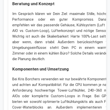
Beratung und Konzept
Im Gespräch klären wir Dein Ziel: maximale Stille, höchst
Performance oder ein guter Kompromiss. Danac
empfehlen wir das passende Gehäuse, Kühlsystem (Luft vs
AIO vs. Custom-Loop), Lüfterkonzept und nötige Sensorik
Wichtig ist auch die Skalierbarkeit: Harte 100%-Last selten
aber wenn, dann stabil. Außerdem berücksichtigen wi
Umgebungseinflüsse: steht Dein PC in einem warme
Zimmer oder in einem kühlen Büro? Solche Details veränder
die Planung deutlich.
Komponenten und Umsetzung
Bei Kris Borchers verwenden wir nur bewährte Komponente
und achten auf Kompatibilität. Für die CPU kommen je nac
Anforderung hochwertige Tower-Luftkühler, 240–360 m
AIOs oder komplette Custom-Loops in Frage. Bei GPU
bieten wir sowohl optimierte Luftkühlungskits als auch Full
Cover-Waterblocks an. Außerdem implementieren wi