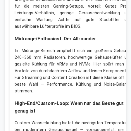
für die meisten Gaming-Setups. Vorteil: Gutes Preis
Leistungs-Verhältnis, geringe Geräuschentwicklung un
einfache Wartung. Achte auf gute Staubfilter un
auswählbare Lüfterprofile im BIOS.
Midrange/Enthusiast: Der Allrounder
Im Midrange-Bereich empfiehlt sich ein größeres Gehäuse
240–360 mm Radiatoren, hochwertige Gehäuselüfter un
gezielte Kühlung für VRMs und NVMe. Hier spürt man di
Vorteile von durchdachtem Airflow und leisen Komponenten
Für Streaming und Content Creation ist diese Klasse oft di
beste Wahl — Performance, Kühlung und Noise-Balanc
stimmen.
High-End/Custom-Loop: Wenn nur das Beste gut
genug ist
Custom-Wasserkühlung bietet die niedrigsten Temperature
bei moderatem Geräuschpegel — vorausgesetzt, sie is