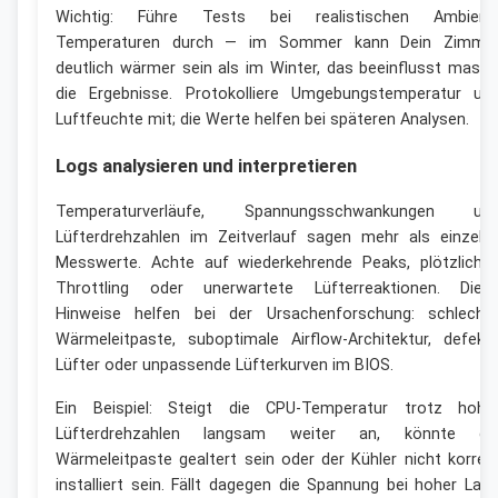
Wichtig: Führe Tests bei realistischen Ambient
Temperaturen durch — im Sommer kann Dein Zimme
deutlich wärmer sein als im Winter, das beeinflusst massi
die Ergebnisse. Protokolliere Umgebungstemperatur un
Luftfeuchte mit; die Werte helfen bei späteren Analysen.
Logs analysieren und interpretieren
Temperaturverläufe, Spannungsschwankungen un
Lüfterdrehzahlen im Zeitverlauf sagen mehr als einzeln
Messwerte. Achte auf wiederkehrende Peaks, plötzliche
Throttling oder unerwartete Lüfterreaktionen. Dies
Hinweise helfen bei der Ursachenforschung: schlecht
Wärmeleitpaste, suboptimale Airflow-Architektur, defekt
Lüfter oder unpassende Lüfterkurven im BIOS.
Ein Beispiel: Steigt die CPU-Temperatur trotz hohe
Lüfterdrehzahlen langsam weiter an, könnte di
Wärmeleitpaste gealtert sein oder der Kühler nicht korrek
installiert sein. Fällt dagegen die Spannung bei hoher Last