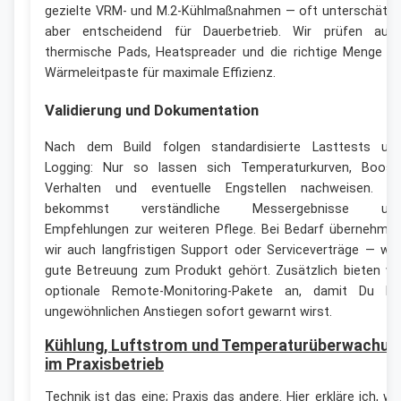
gezielte VRM- und M.2-Kühlmaßnahmen — oft unterschätzt
aber entscheidend für Dauerbetrieb. Wir prüfen auc
thermische Pads, Heatspreader und die richtige Menge a
Wärmeleitpaste für maximale Effizienz.
Validierung und Dokumentation
Nach dem Build folgen standardisierte Lasttests un
Logging: Nur so lassen sich Temperaturkurven, Boost
Verhalten und eventuelle Engstellen nachweisen. D
bekommst verständliche Messergebnisse un
Empfehlungen zur weiteren Pflege. Bei Bedarf übernehme
wir auch langfristigen Support oder Serviceverträge — wei
gute Betreuung zum Produkt gehört. Zusätzlich bieten wi
optionale Remote-Monitoring-Pakete an, damit Du be
ungewöhnlichen Anstiegen sofort gewarnt wirst.
Kühlung, Luftstrom und Temperaturüberwachun
im Praxisbetrieb
Technik ist das eine; Praxis das andere. Hier erkläre ich, wi