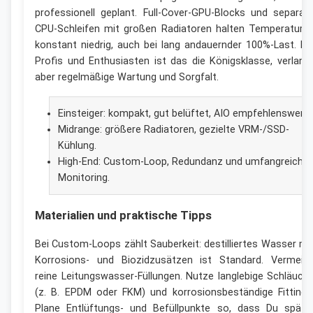
professionell geplant. Full-Cover-GPU-Blocks und separat
CPU-Schleifen mit großen Radiatoren halten Temperature
konstant niedrig, auch bei lang andauernder 100%-Last. Fü
Profis und Enthusiasten ist das die Königsklasse, verlang
aber regelmäßige Wartung und Sorgfalt.
Einsteiger: kompakt, gut belüftet, AIO empfehlenswert.
Midrange: größere Radiatoren, gezielte VRM-/SSD-
Kühlung.
High-End: Custom-Loop, Redundanz und umfangreiche
Monitoring.
Materialien und praktische Tipps
Bei Custom-Loops zählt Sauberkeit: destilliertes Wasser mi
Korrosions- und Biozidzusätzen ist Standard. Vermeid
reine Leitungswasser-Füllungen. Nutze langlebige Schläuch
(z. B. EPDM oder FKM) und korrosionsbeständige Fittings
Plane Entlüftungs- und Befüllpunkte so, dass Du späte