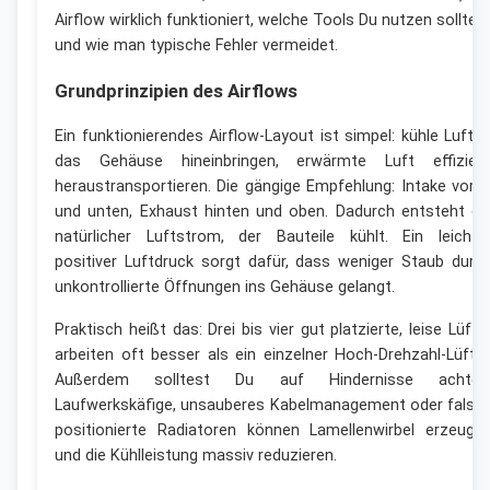
Airflow wirklich funktioniert, welche Tools Du nutzen solltes
und wie man typische Fehler vermeidet.
Grundprinzipien des Airflows
Ein funktionierendes Airflow-Layout ist simpel: kühle Luft i
das Gehäuse hineinbringen, erwärmte Luft effizien
heraustransportieren. Die gängige Empfehlung: Intake vorn
und unten, Exhaust hinten und oben. Dadurch entsteht ei
natürlicher Luftstrom, der Bauteile kühlt. Ein leichte
positiver Luftdruck sorgt dafür, dass weniger Staub durc
unkontrollierte Öffnungen ins Gehäuse gelangt.
Praktisch heißt das: Drei bis vier gut platzierte, leise Lüfte
arbeiten oft besser als ein einzelner Hoch-Drehzahl-Lüfter
Außerdem solltest Du auf Hindernisse achten
Laufwerkskäfige, unsauberes Kabelmanagement oder falsc
positionierte Radiatoren können Lamellenwirbel erzeuge
und die Kühlleistung massiv reduzieren.