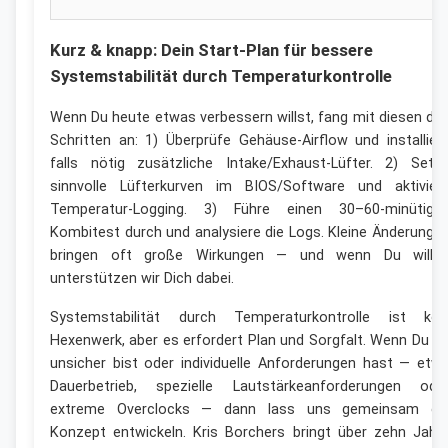
Kurz & knapp: Dein Start-Plan für bessere
Systemstabilität durch Temperaturkontrolle
Wenn Du heute etwas verbessern willst, fang mit diesen dre
Schritten an: 1) Überprüfe Gehäuse-Airflow und installier
falls nötig zusätzliche Intake/Exhaust-Lüfter. 2) Setz
sinnvolle Lüfterkurven im BIOS/Software und aktivier
Temperatur-Logging. 3) Führe einen 30–60-minütige
Kombitest durch und analysiere die Logs. Kleine Änderunge
bringen oft große Wirkungen — und wenn Du willst
unterstützen wir Dich dabei.
Systemstabilität durch Temperaturkontrolle ist kei
Hexenwerk, aber es erfordert Plan und Sorgfalt. Wenn Du Di
unsicher bist oder individuelle Anforderungen hast — etw
Dauerbetrieb, spezielle Lautstärkeanforderungen ode
extreme Overclocks — dann lass uns gemeinsam ei
Konzept entwickeln. Kris Borchers bringt über zehn Jahr