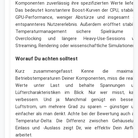
Komponenten zuverlässig ihre spezifizierten Werte liefern
Das bedeutet konstantere Boost-Kurven der CPU, stabiler
GPU-Performance, weniger Abstürze und insgesamt ei
entspannteres Nutzererlebnis. Außerdem eröffnet stabile
Temperaturmanagement sichere Spielräume fü
Overclocking und längere Heavy-Use-Sessions wi
Streaming, Rendering oder wissenschaftliche Simulationen.
Worauf Du achten solltest
Kurz zusammengefasst: Kenne die maximale
Betriebstemperaturen Deiner Komponenten, miss die reale
Werte unter Last und behalte Spannungen un
Lüftercharakteristiken im Blick. Nur wer misst, kan
verbessern. Und ja: Manchmal genügt ein bessere
Luftstrom, um mehrere Grad zu sparen — günstiger un
einfacher als man denkt. Achte bei der Bewertung auch au
Temperatur-Delta: Die Differenz zwischen Gehäuseluft
Einlass und -Auslass zeigt Dir, wie effektiv Dein Airflo
arbeitet.