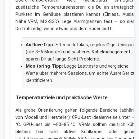
Board-Temperaturen. Viele Mainboards ermögliche
zusätzliche Temperatursensoren, die Du an strategische
Punkten im Gehäuse platzieren kannst (Einlass, Auslass
Nähe VRM, M.2-SSD). Lege Alarmgrenzen fest — so siehs
Du frühzeitig, wenn etwas aus dem Ruder läuft.
Airflow-Tipp:
Filter an Intakes, regelmäßige Reinigung
(alle 3–6 Monate) und sauberes Kabelmanagement
sparen Dir auf lange Sicht Probleme.
Monitoring-Tipp:
Logge Lasttests und vergleiche
Werte über mehrere Sessions, um echte Ausreißer zu
identifizieren.
Temperaturziele und praktische Werte
Als grobe Orientierung gelten folgende Bereiche (abhängi
von Modell und Hersteller): CPU-Last idealerweise unter ~8
°C, GPU-Last bis ~80–85 °C. VRMs sollten deutlich kühle
bleiben; hier sind aktive Kühlkörper oder gezielt
Luftführungen sinnvoll. NVMe-SSDs können bei Dauerlast i