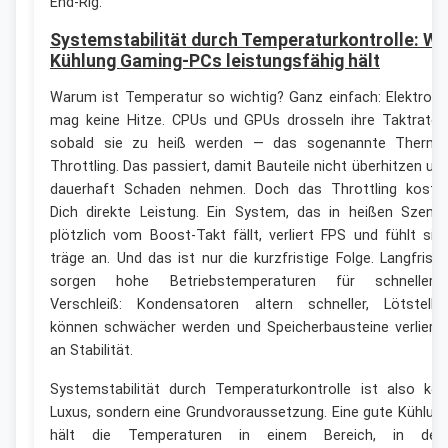
End-Rig.
Systemstabilität durch Temperaturkontrolle: Wi
Kühlung Gaming-PCs leistungsfähig hält
Warum ist Temperatur so wichtig? Ganz einfach: Elektroni
mag keine Hitze. CPUs und GPUs drosseln ihre Taktraten
sobald sie zu heiß werden — das sogenannte Therma
Throttling. Das passiert, damit Bauteile nicht überhitzen un
dauerhaft Schaden nehmen. Doch das Throttling koste
Dich direkte Leistung. Ein System, das in heißen Szene
plötzlich vom Boost-Takt fällt, verliert FPS und fühlt sic
träge an. Und das ist nur die kurzfristige Folge. Langfristi
sorgen hohe Betriebstemperaturen für schnellere
Verschleiß: Kondensatoren altern schneller, Lötstelle
können schwächer werden und Speicherbausteine verliere
an Stabilität.
Systemstabilität durch Temperaturkontrolle ist also kei
Luxus, sondern eine Grundvoraussetzung. Eine gute Kühlun
hält die Temperaturen in einem Bereich, in de